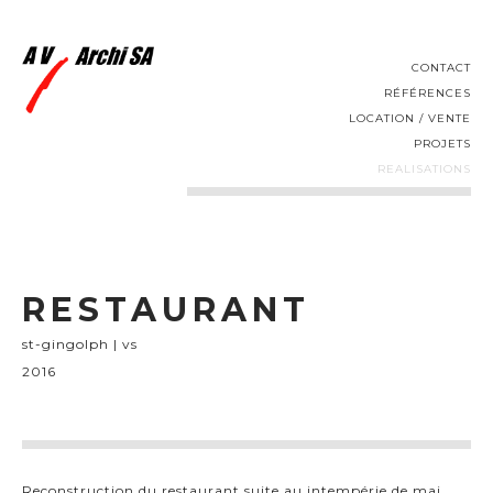
CONTACT
RÉFÉRENCES
LOCATION / VENTE
PROJETS
REALISATIONS
RESTAURANT
st-gingolph | vs
2016
Reconstruction du restaurant suite au intempérie de mai