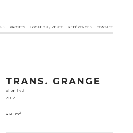
ONS
PROJETS
LOCATION / VENTE
RÉFÉRENCES
CONTACT
TRANS. GRANGE
ollon | vd
2012
2
460 m